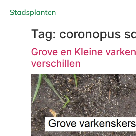
Stadsplanten
Tag:
coronopus s
Grove en Kleine varken
verschillen