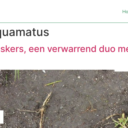
H
quamatus
skers, een verwarrend duo me