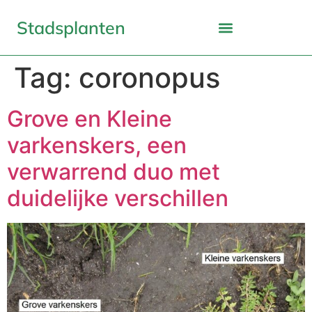
Stadsplanten
Tag:
coronopus
Grove en Kleine
varkenskers, een
verwarrend duo met
duidelijke verschillen