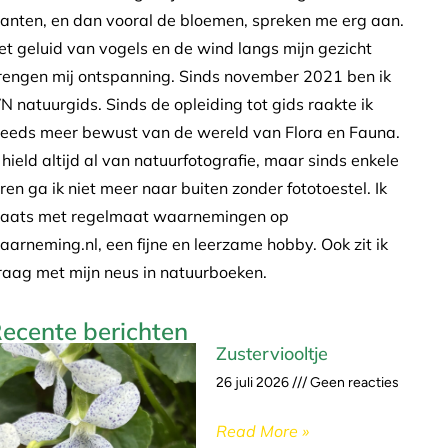
lanten, en dan vooral de bloemen, spreken me erg aan.
et geluid van vogels en de wind langs mijn gezicht
rengen mij ontspanning. Sinds november 2021 ben ik
VN natuurgids. Sinds de opleiding tot gids raakte ik
teeds meer bewust van de wereld van Flora en Fauna.
k hield altijd al van natuurfotografie, maar sinds enkele
aren ga ik niet meer naar buiten zonder fototoestel. Ik
laats met regelmaat waarnemingen op
aarneming.nl, een fijne en leerzame hobby. Ook zit ik
raag met mijn neus in natuurboeken.
ecente berichten
Zusterviooltje
26 juli 2026
Geen reacties
Read More »