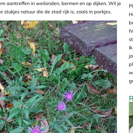
m aantreffen in weilanden, bermen en op dijken. Wil je
P
tukjes natuur die de stad rijk is, zoals in parkjes.
H
b
I
s
I
j
p
w
g
R