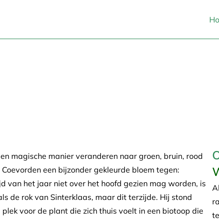
H
O
 een magische manier veranderen naar groen, bruin, rood
e Coevorden een bijzonder gekleurde bloem tegen:
tijd van het jaar niet over het hoofd gezien mag worden, is
Al
s de rok van Sinterklaas, maar dit terzijde. Hij stond
r
lek voor de plant die zich thuis voelt in een biotoop die
t