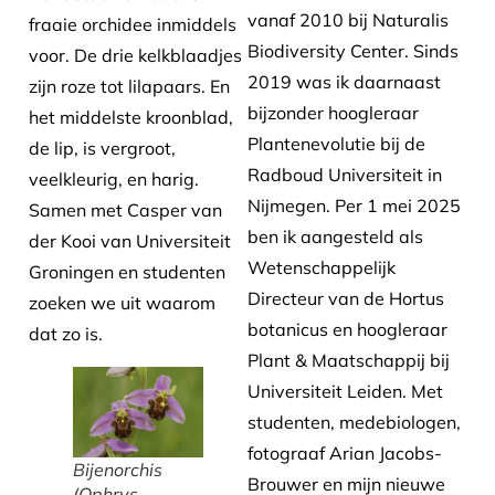
vanaf 2010 bij Naturalis
fraaie orchidee inmiddels
Biodiversity Center. Sinds
voor. De drie kelkblaadjes
2019 was ik daarnaast
zijn roze tot lilapaars. En
bijzonder hoogleraar
het middelste kroonblad,
Plantenevolutie bij de
de lip, is vergroot,
Radboud Universiteit in
veelkleurig, en harig.
Nijmegen. Per 1 mei 2025
Samen met Casper van
ben ik aangesteld als
der Kooi van Universiteit
Wetenschappelijk
Groningen en studenten
Directeur van de Hortus
zoeken we uit waarom
botanicus en hoogleraar
dat zo is.
Plant & Maatschappij bij
Universiteit Leiden. Met
studenten, medebiologen,
fotograaf Arian Jacobs-
Bijenorchis
Brouwer en mijn nieuwe
(
Ophrys