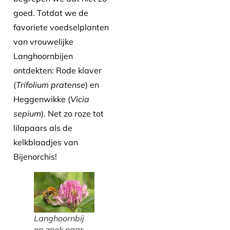
goed. Totdat we de
favoriete voedselplanten
van vrouwelijke
Langhoornbijen
ontdekten: Rode klaver
(
Trifolium pratense
) en
Heggenwikke (
Vicia
sepium
). Net zo roze tot
lilapaars als de
kelkblaadjes van
Bijenorchis!
Langhoornbij
op zoek naar