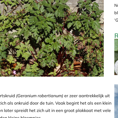
N
b
‘
R
ertskruid
(Geranium robertianum)
er zeer aantrekkelijk uit
ich als onkruid door de tuin. Vaak begint het als een klein
 later spreidt het zich uit in een groot plakkaat met vele
rden kleine bloempjes.