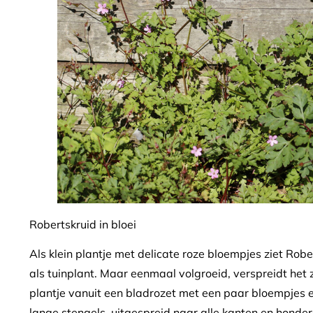
Robertskruid in bloei
Als klein plantje met delicate roze bloempjes ziet Rob
als tuinplant. Maar eenmaal volgroeid, verspreidt het z
plantje vanuit een bladrozet met een paar bloempjes en
lange stengels, uitgespreid naar alle kanten en honde