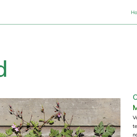
H
d
O
M
V
t
n