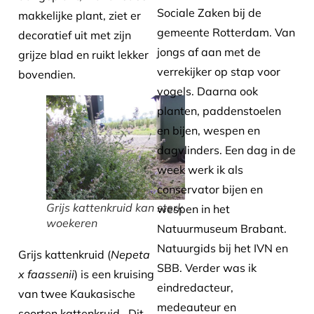
Sociale Zaken bij de
makkelijke plant, ziet er
gemeente Rotterdam. Van
decoratief uit met zijn
jongs af aan met de
grijze blad en ruikt lekker
verrekijker op stap voor
bovendien.
vogels. Daarna ook
planten, paddenstoelen
en bijen, wespen en
dagvlinders. Een dag in de
week werk ik als
conservator bijen en
Grijs kattenkruid kan sterk
wespen in het
woekeren
Natuurmuseum Brabant.
Natuurgids bij het IVN en
Grijs kattenkruid (
Nepeta
SBB. Verder was ik
x faassenii
) is een kruising
eindredacteur,
van twee Kaukasische
medeauteur en
soorten kattenkruid. Dit