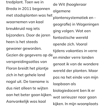
tredplant. Toen we in
de Wit (hoogleraar
Breda in 2011 begonnen
algemene
met stadsplanten was het
plantensystematiek en -
waarnemen van kaal
geografie) in Wageningen
breukkruid nog iets
ging volgen. Wat een
bijzonders. Door de jaren
fantastische wereld
heen is het steeds
opende zich. Vooral
gewoner geworden.
tijdens vakanties in verre
Gezien de gegevens op de
en minder verre landen
verspreidingsatlas van
genoot ik van de wondere
Floron breidt het plantje
wereld der planten. Maar
zich in het gehele land
pas na het einde van mijn
nogal uit. De toename is
loopbaan als
dus niet alleen te wijten
biologiedocent ben ik er
aan het beter gaan kijken.
wat serieuzer naar gaan
Aanvankelijk was kaal
kijken. In mijn woonplaats