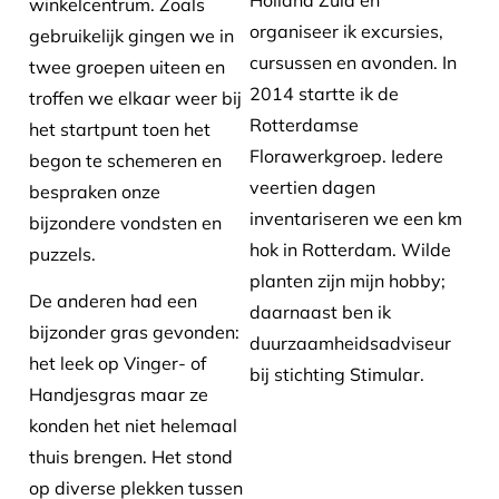
Holland Zuid en
winkelcentrum. Zoals
organiseer ik excursies,
gebruikelijk gingen we in
cursussen en avonden. In
twee groepen uiteen en
2014 startte ik de
troffen we elkaar weer bij
Rotterdamse
het startpunt toen het
Florawerkgroep. Iedere
begon te schemeren en
veertien dagen
bespraken onze
inventariseren we een km
bijzondere vondsten en
hok in Rotterdam. Wilde
puzzels.
planten zijn mijn hobby;
De anderen had een
daarnaast ben ik
bijzonder gras gevonden:
duurzaamheidsadviseur
het leek op Vinger- of
bij stichting Stimular.
Handjesgras maar ze
konden het niet helemaal
thuis brengen. Het stond
op diverse plekken tussen