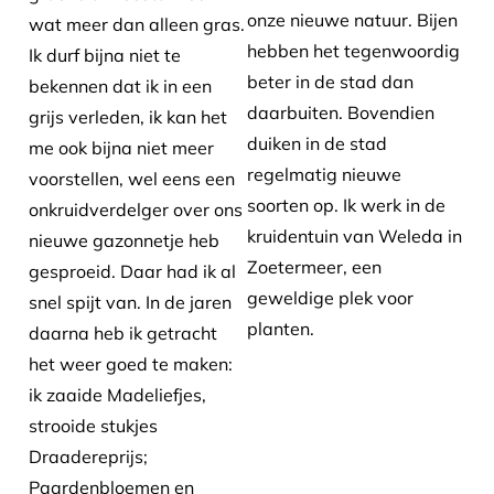
onze nieuwe natuur. Bijen
wat meer dan alleen gras.
hebben het tegenwoordig
Ik durf bijna niet te
beter in de stad dan
bekennen dat ik in een
daarbuiten. Bovendien
grijs verleden, ik kan het
duiken in de stad
me ook bijna niet meer
regelmatig nieuwe
voorstellen, wel eens een
soorten op. Ik werk in de
onkruidverdelger over ons
kruidentuin van Weleda in
nieuwe gazonnetje heb
Zoetermeer, een
gesproeid. Daar had ik al
geweldige plek voor
snel spijt van. In de jaren
planten.
daarna heb ik getracht
het weer goed te maken:
ik zaaide Madeliefjes,
strooide stukjes
Draadereprijs;
Paardenbloemen en