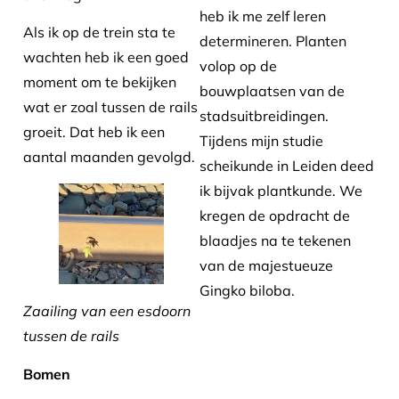
heb ik me zelf leren
Als ik op de trein sta te
determineren. Planten
wachten heb ik een goed
volop op de
moment om te bekijken
bouwplaatsen van de
wat er zoal tussen de rails
stadsuitbreidingen.
groeit. Dat heb ik een
Tijdens mijn studie
aantal maanden gevolgd.
scheikunde in Leiden deed
ik bijvak plantkunde. We
kregen de opdracht de
blaadjes na te tekenen
van de majestueuze
Gingko biloba.
Zaailing van een esdoorn
tussen de rails
Bomen