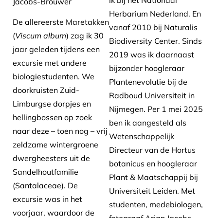
ik bij het Nationaal
Jacobs-Brouwer
Herbarium Nederland. En
De allereerste Maretakken
vanaf 2010 bij Naturalis
(
Viscum album
) zag ik 30
Biodiversity Center. Sinds
jaar geleden tijdens een
2019 was ik daarnaast
excursie met andere
bijzonder hoogleraar
biologiestudenten. We
Plantenevolutie bij de
doorkruisten Zuid-
Radboud Universiteit in
Limburgse dorpjes en
Nijmegen. Per 1 mei 2025
hellingbossen op zoek
ben ik aangesteld als
naar deze – toen nog – vrij
Wetenschappelijk
zeldzame wintergroene
Directeur van de Hortus
dwergheesters uit de
botanicus en hoogleraar
Sandelhoutfamilie
Plant & Maatschappij bij
(Santalaceae). De
Universiteit Leiden. Met
excursie was in het
studenten, medebiologen,
voorjaar, waardoor de