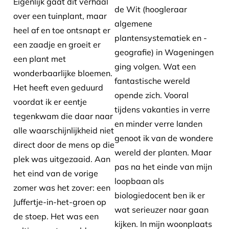
Eigenlijk gaat dit verhaal
de Wit (hoogleraar
over een tuinplant, maar
algemene
heel af en toe ontsnapt er
plantensystematiek en -
een zaadje en groeit er
geografie) in Wageningen
een plant met
ging volgen. Wat een
wonderbaarlijke bloemen.
fantastische wereld
Het heeft even geduurd
opende zich. Vooral
voordat ik er eentje
tijdens vakanties in verre
tegenkwam die daar naar
en minder verre landen
alle waarschijnlijkheid niet
genoot ik van de wondere
direct door de mens op die
wereld der planten. Maar
plek was uitgezaaid. Aan
pas na het einde van mijn
het eind van de vorige
loopbaan als
zomer was het zover: een
biologiedocent ben ik er
Juffertje-in-het-groen op
wat serieuzer naar gaan
de stoep. Het was een
kijken. In mijn woonplaats