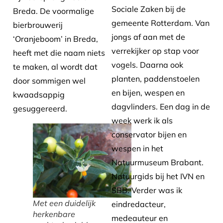
Sociale Zaken bij de
Breda. De voormalige
gemeente Rotterdam. Van
bierbrouwerij
jongs af aan met de
‘Oranjeboom’ in Breda,
verrekijker op stap voor
heeft met die naam niets
vogels. Daarna ook
te maken, al wordt dat
planten, paddenstoelen
door sommigen wel
en bijen, wespen en
kwaadsappig
dagvlinders. Een dag in de
gesuggereerd.
week werk ik als
conservator bijen en
wespen in het
Natuurmuseum Brabant.
Natuurgids bij het IVN en
SBB. Verder was ik
Met een duidelijk
eindredacteur,
herkenbare
medeauteur en