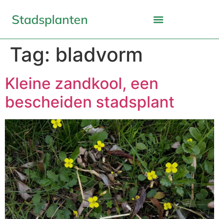
Stadsplanten
Tag:
bladvorm
Kleine zandkool, een
bescheiden stadsplant