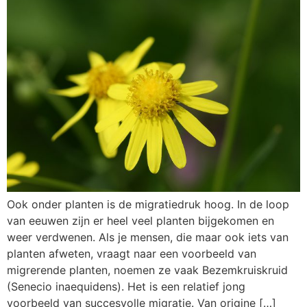
Ook onder planten is de migratiedruk hoog. In de loop
van eeuwen zijn er heel veel planten bijgekomen en
weer verdwenen. Als je mensen, die maar ook iets van
planten afweten, vraagt naar een voorbeeld van
migrerende planten, noemen ze vaak Bezemkruiskruid
(Senecio inaequidens). Het is een relatief jong
voorbeeld van succesvolle migratie. Van origine […]