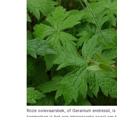
Roze ooievaarsbek, of Geranium endressii, is
kenmerken is het een interessante soort om t