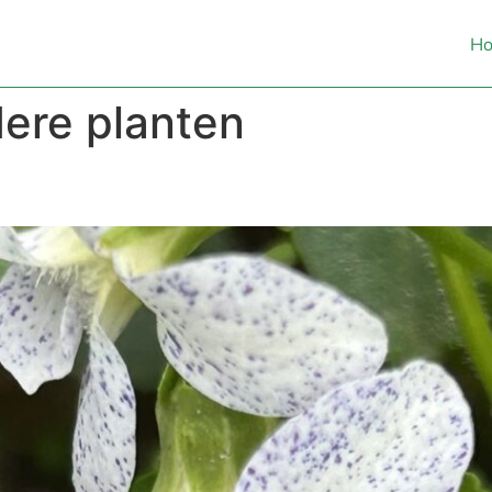
H
dere planten