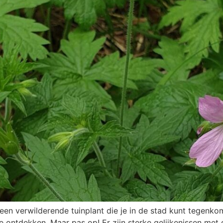
 een verwilderende tuinplant die je in de stad kunt tegenk
e ontdekken. Maar pas op! Er zijn sterke gelijkenissen me