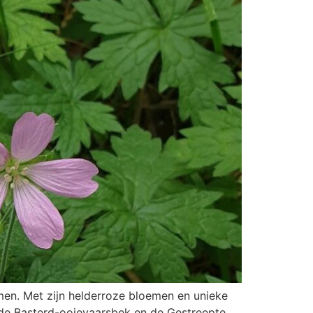
omen. Met zijn helderroze bloemen en unieke
t de Basterd-ooievaarsbek en de Gestreepte