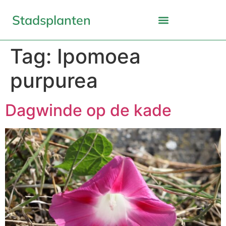
Stadsplanten
Tag:
Ipomoea
purpurea
Dagwinde op de kade