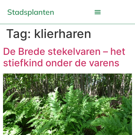
Stadsplanten
Tag:
klierharen
De Brede stekelvaren – het
stiefkind onder de varens