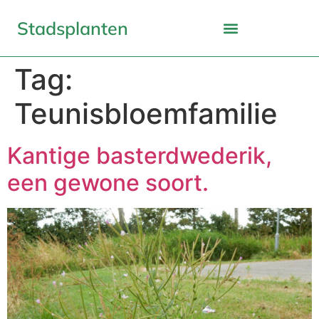
Stadsplanten
Tag:
Teunisbloemfamilie
Kantige basterdwederik,
een gewone soort.