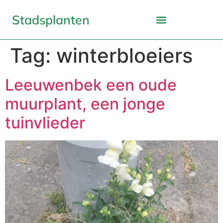
Stadsplanten
Tag:
winterbloeiers
Leeuwenbek een oude
muurplant, een jonge
tuinvlieder