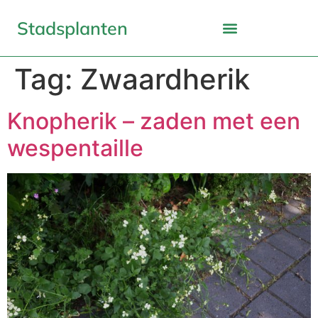
Stadsplanten
Tag:
Zwaardherik
Knopherik – zaden met een
wespentaille