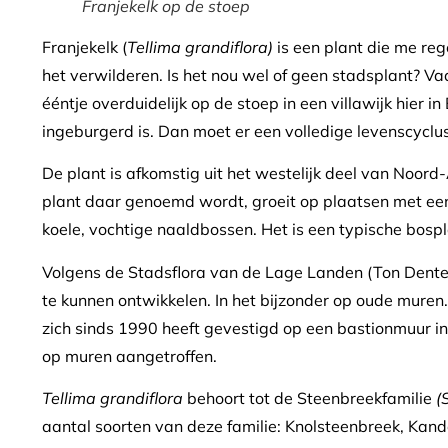
Franjekelk op de stoep
Franjekelk (
Tellima grandiflora)
is een plant die me reg
het verwilderen. Is het nou wel of geen stadsplant? Vaa
ééntje overduidelijk op de stoep in een villawijk hier in
ingeburgerd is. Dan moet er een volledige levenscycl
De plant is afkomstig uit het westelijk deel van Noord-
plant daar genoemd wordt, groeit op plaatsen met een
koele, vochtige naaldbossen. Het is een typische bospl
Volgens de Stadsflora van de Lage Landen (Ton Denters
te kunnen ontwikkelen. In het bijzonder op oude mure
zich sinds 1990 heeft gevestigd op een bastionmuur in
op muren aangetroffen.
Tellima grandiflora
behoort tot de Steenbreekfamilie
(
aantal soorten van deze familie: Knolsteenbreek, Kan