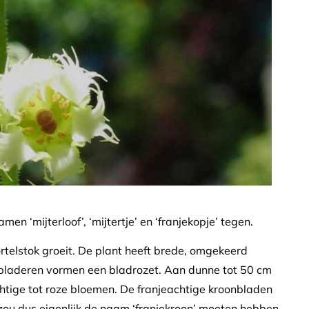
n ‘mijterloof’, ‘mijtertje’ en ‘franjekopje’ tegen.
ortelstok groeit. De plant heeft brede, omgekeerd
bladeren vormen een bladrozet. Aan dunne tot 50 cm
chtige tot roze bloemen. De franjeachtige kroonbladen
zou dus eigenlijk de naam ‘franjekroon’ moeten hebben.