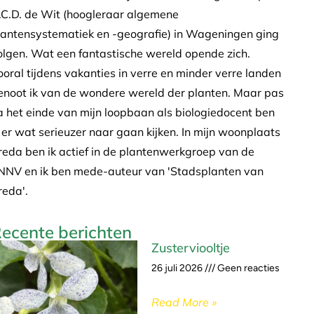
.C.D. de Wit (hoogleraar algemene
lantensystematiek en -geografie) in Wageningen ging
olgen. Wat een fantastische wereld opende zich.
ooral tijdens vakanties in verre en minder verre landen
enoot ik van de wondere wereld der planten. Maar pas
a het einde van mijn loopbaan als biologiedocent ben
k er wat serieuzer naar gaan kijken. In mijn woonplaats
reda ben ik actief in de plantenwerkgroep van de
NNV en ik ben mede-auteur van 'Stadsplanten van
reda'.
ecente berichten
Zusterviooltje
26 juli 2026
Geen reacties
Read More »