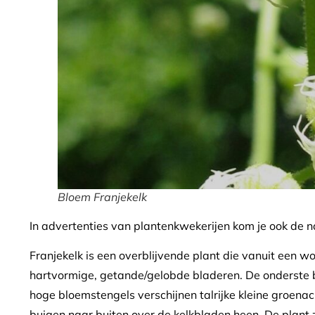
Bloem Franjekelk
In advertenties van plantenkwekerijen kom je ook de name
Franjekelk is een overblijvende plant die vanuit een w
hartvormige, getande/gelobde bladeren. De onderste 
hoge bloemstengels verschijnen talrijke kleine groena
buigen naar buiten over de kelkbladen heen. De plant 