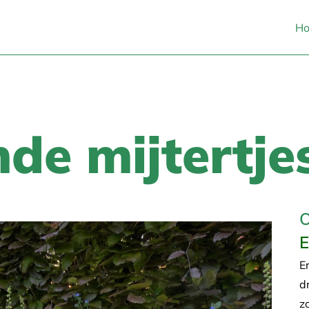
H
de mijtertje
O
E
E
d
z