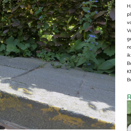
H
p
v
V
g
n
i
B
K
B
R