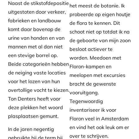
Naast de stikstofdepositie
het meest de botanie. Ik
uitgestoten door verkeer,
probeerde op eigen houtje
fabrieken en landbouw
de flora te kennen. Dit
komt daar bovenop de
schoot niet op totdat ik na
urine van honden en van
de geboorte van mijn zoon
mannen met al dan niet
besloot actiever te
een stevige borrel op.
worden. Meedoen met
Beide categorieën hebben
Floron-kampen en
de neiging vaste locaties
meelopen met excursies
voor het lozen van hun
bracht de gewenste
overtollige vocht te kiezen.
vooruitgang.
Ton Denters heeft voor
Tegenwoordig
deze plekken het woord
inventariseer ik voor
plasplaatsen gemunt.
Floron veel in Amsterdam
en vind het ook leuk om er
In de jaren negentig
over te schrijven.
gebruikte hij de term bij