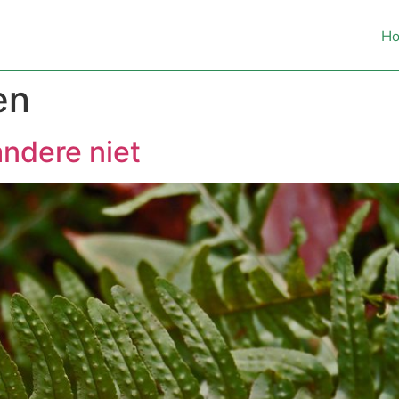
H
en
andere niet