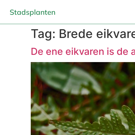
Stadsplanten
Tag:
Brede eikvar
De ene eikvaren is de 