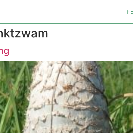
H
inktzwam
ng