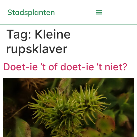
Stadsplanten
Tag:
Kleine
rupsklaver
Doet-ie ’t of doet-ie ’t niet?