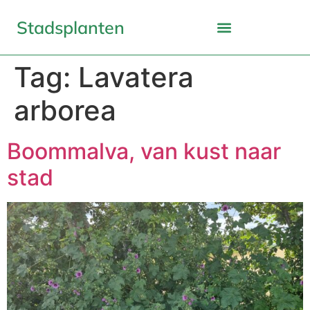
Stadsplanten
Tag:
Lavatera
arborea
Boommalva, van kust naar
stad