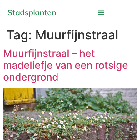
Stadsplanten
Tag:
Muurfijnstraal
Muurfijnstraal – het
madeliefje van een rotsige
ondergrond