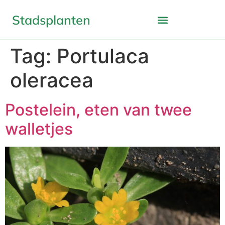
Stadsplanten
Tag:
Portulaca
oleracea
Postelein, eten van twee
walletjes