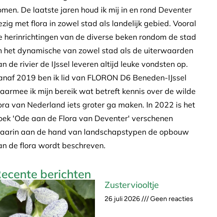
omen. De laatste jaren houd ik mij in en rond Deventer
ezig met flora in zowel stad als landelijk gebied. Vooral
e herinrichtingen van de diverse beken rondom de stad
n het dynamische van zowel stad als de uiterwaarden
an de rivier de IJssel leveren altijd leuke vondsten op.
anaf 2019 ben ik lid van FLORON D6 Beneden-IJssel
aarmee ik mijn bereik wat betreft kennis over de wilde
lora van Nederland iets groter ga maken. In 2022 is het
oek 'Ode aan de Flora van Deventer' verschenen
aarin aan de hand van landschapstypen de opbouw
an de flora wordt beschreven.
ecente berichten
Zusterviooltje
26 juli 2026
Geen reacties