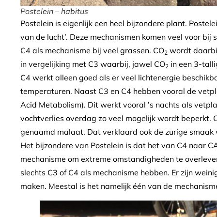
Postelein – habitus
Postelein is eigenlijk een heel bijzondere plant. Post
van de lucht’. Deze mechanismen komen veel voor bij s
C4 als mechanisme bij veel grassen. CO
wordt daarbij
2
in vergelijking met C3 waarbij, jawel CO
in een 3-tall
2
C4 werkt alleen goed als er veel lichtenergie beschik
temperaturen. Naast C3 en C4 hebben vooral de vetp
Acid Metabolism). Dit werkt vooral ’s nachts als vet
vochtverlies overdag zo veel mogelijk wordt beperkt. 
genaamd malaat. Dat verklaard ook de zurige smaak v
Het bijzondere van Postelein is dat het van C4 naar CA
mechanisme om extreme omstandigheden te overleven e
slechts C3 of C4 als mechanisme hebben. Er zijn wein
maken. Meestal is het namelijk één van de mechanism