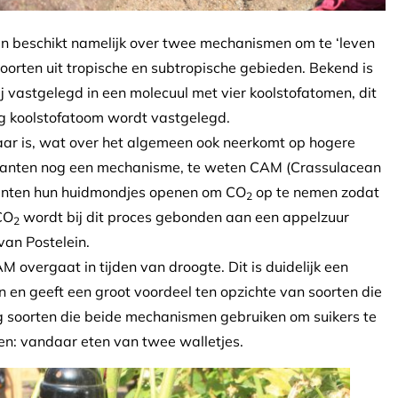
elein beschikt namelijk over twee mechanismen om te ‘leven
oorten uit tropische en subtropische gebieden. Bekend is
 vastgelegd in een molecuul met vier koolstofatomen, dit
ig koolstofatoom wordt vastgelegd.
baar is, wat over het algemeen ook neerkomt op hogere
lanten nog een mechanisme, te weten CAM (Crassulacean
planten hun huidmondjes openen om CO
op te nemen zodat
2
CO
wordt bij dit proces gebonden aan een appelzuur
2
an Postelein.
M overgaat in tijden van droogte. Dit is duidelijk een
n geeft een groot voordeel ten opzichte van soorten die
ig soorten die beide mechanismen gebruiken om suikers te
en: vandaar eten van twee walletjes.