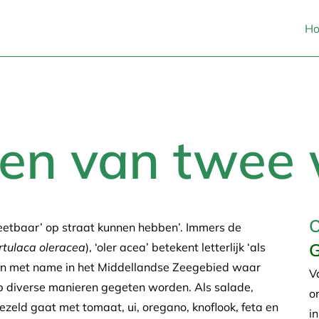
H
ten van twee 
O
‘eetbaar’ op straat kunnen hebben’. Immers de
G
rtulaca oleracea
), ‘oler acea’ betekent letterlijk ‘als
 dan met name in het Middellandse Zeegebied waar
V
op diverse manieren gegeten worden. Als salade,
o
ezeld gaat met tomaat, ui, oregano, knoflook, feta en
i