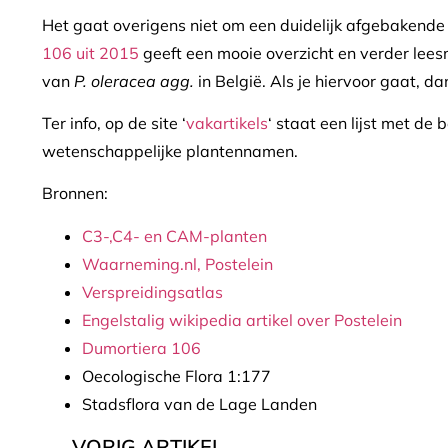
Het gaat overigens niet om een duidelijk afgebakend
106 uit 2015
geeft een mooie overzicht en verder lee
van
P. oleracea agg.
in België. Als je hiervoor gaat, d
Ter info, op de site ‘
vakartikels
‘ staat een lijst met de
wetenschappelijke plantennamen.
Bronnen:
C3-,C4- en CAM-planten
Waarneming.nl, Postelein
Verspreidingsatlas
Engelstalig wikipedia artikel over Postelein
Dumortiera 106
Oecologische Flora 1:177
Stadsflora van de Lage Landen
VORIG ARTIKEL