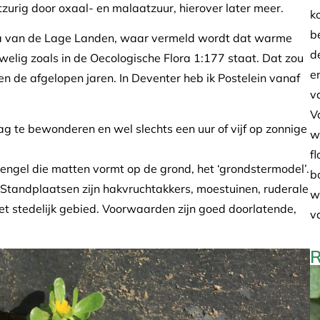
htzurig door oxaal- en malaatzuur, hierover later meer.
k
b
ora van de Lage Landen, waar vermeld wordt dat warme
d
welig zoals in de Oecologische Flora 1:177 staat. Dat zou
e
en de afgelopen jaren. In Deventer heb ik Postelein vanaf
v
V
g te bewonderen en wel slechts een uur of vijf op zonnige
w
f
tengel die matten vormt op de grond, het ‘grondstermodel’.
b
Standplaatsen zijn hakvruchtakkers, moestuinen, ruderale
w
et stedelijk gebied. Voorwaarden zijn goed doorlatende,
v
R