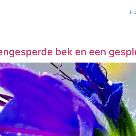
H
engesperde bek en een gespl