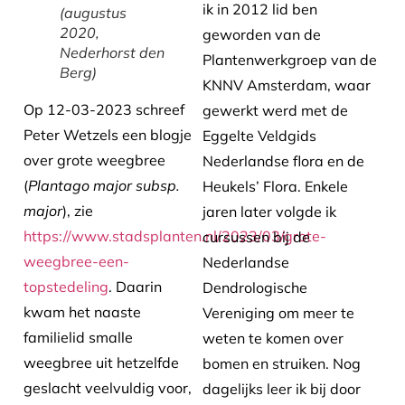
ik in 2012 lid ben
(augustus
2020,
geworden van de
Nederhorst den
Plantenwerkgroep van de
Berg)
KNNV Amsterdam, waar
Op 12-03-2023 schreef
gewerkt werd met de
Peter Wetzels een blogje
Eggelte Veldgids
over grote weegbree
Nederlandse flora en de
(
Plantago major subsp.
Heukels’ Flora. Enkele
major
), zie
jaren later volgde ik
https://www.stadsplanten.nl/2023/03/grote-
cursussen bij de
weegbree-een-
Nederlandse
topstedeling
. Daarin
Dendrologische
kwam het naaste
Vereniging om meer te
familielid smalle
weten te komen over
weegbree uit hetzelfde
bomen en struiken. Nog
geslacht veelvuldig voor,
dagelijks leer ik bij door