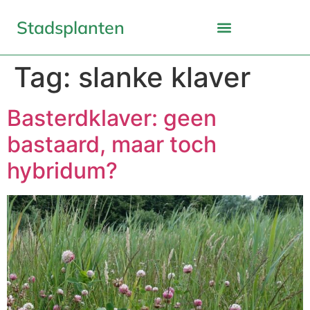
Stadsplanten
Tag:
slanke klaver
Basterdklaver: geen
bastaard, maar toch
hybridum?