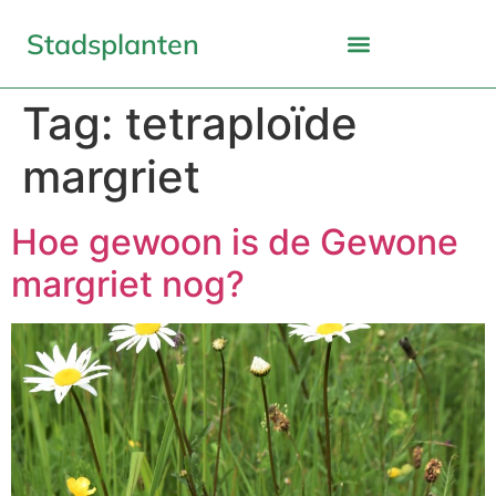
Stadsplanten
Tag:
tetraploïde
margriet
Hoe gewoon is de Gewone
margriet nog?