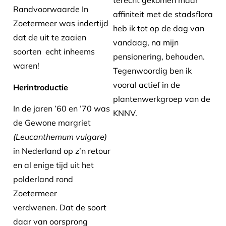
terecht gekomen maar
Randvoorwaarde In
affiniteit met de stadsflora
Zoetermeer was indertijd
heb ik tot op de dag van
dat de uit te zaaien
vandaag, na mijn
soorten echt inheems
pensionering, behouden.
waren!
Tegenwoordig ben ik
vooral actief in de
Herintroductie
plantenwerkgroep van de
In de jaren ’60 en ’70 was
KNNV.
de Gewone margriet
(Leucanthemum vulgare)
in Nederland op z’n retour
en al enige tijd uit het
polderland rond
Zoetermeer
verdwenen. Dat de soort
daar van oorsprong