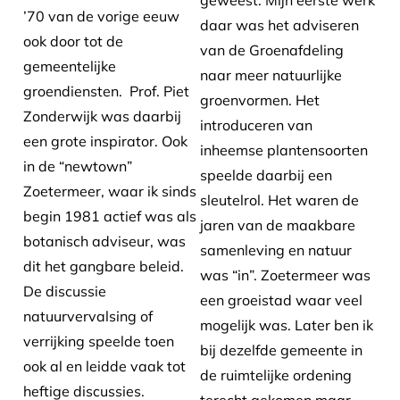
geweest. Mijn eerste werk
’70 van de vorige eeuw
daar was het adviseren
ook door tot de
van de Groenafdeling
gemeentelijke
naar meer natuurlijke
groendiensten. Prof. Piet
groenvormen. Het
Zonderwijk was daarbij
introduceren van
een grote inspirator. Ook
inheemse plantensoorten
in de “newtown”
speelde daarbij een
Zoetermeer, waar ik sinds
sleutelrol. Het waren de
begin 1981 actief was als
jaren van de maakbare
botanisch adviseur, was
samenleving en natuur
dit het gangbare beleid.
was “in”. Zoetermeer was
De discussie
een groeistad waar veel
natuurvervalsing of
mogelijk was. Later ben ik
verrijking speelde toen
bij dezelfde gemeente in
ook al en leidde vaak tot
de ruimtelijke ordening
heftige discussies.