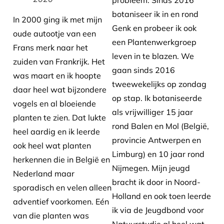
probleem. Sinds 2016
botaniseer ik in en rond
In 2000 ging ik met mijn
Genk en probeer ik ook
oude autootje van een
een Plantenwerkgroep
Frans merk naar het
leven in te blazen. We
zuiden van Frankrijk. Het
gaan sinds 2016
was maart en ik hoopte
tweewekelijks op zondag
daar heel wat bijzondere
op stap. Ik botaniseerde
vogels en al bloeiende
als vrijwilliger 15 jaar
planten te zien. Dat lukte
rond Balen en Mol (België,
heel aardig en ik leerde
provincie Antwerpen en
ook heel wat planten
Limburg) en 10 jaar rond
herkennen die in België en
Nijmegen. Mijn jeugd
Nederland maar
bracht ik door in Noord-
sporadisch en velen alleen
Holland en ook toen leerde
adventief voorkomen. Eén
ik via de Jeugdbond voor
van die planten was