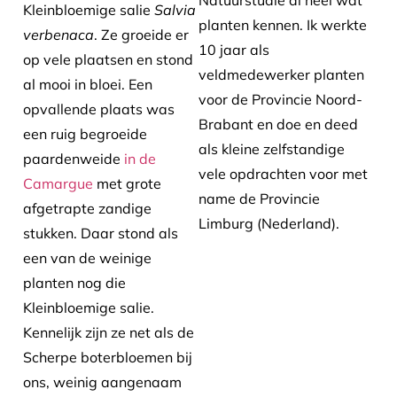
Natuurstudie al heel wat
Kleinbloemige salie
Salvia
planten kennen. Ik werkte
verbenaca
. Ze groeide er
10 jaar als
op vele plaatsen en stond
veldmedewerker planten
al mooi in bloei. Een
voor de Provincie Noord-
opvallende plaats was
Brabant en doe en deed
een ruig begroeide
als kleine zelfstandige
paardenweide
in de
vele opdrachten voor met
Camargue
met grote
name de Provincie
afgetrapte zandige
Limburg (Nederland).
stukken. Daar stond als
een van de weinige
planten nog die
Kleinbloemige salie.
Kennelijk zijn ze net als de
Scherpe boterbloemen bij
ons, weinig aangenaam