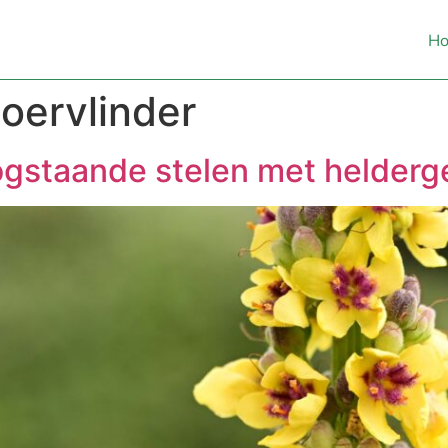
H
oervlinder
gstaande stelen met helderg