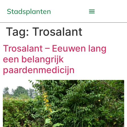
Stadsplanten
Tag:
Trosalant
Trosalant – Eeuwen lang
een belangrijk
paardenmedicijn