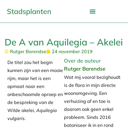
Stadsplanten
De A van Aquilegia – Akelei
Rutger Barendse
24 november 2019
Over de auteur
De titel zou het begin
Rutger Barendse
kunnen zijn van een mooie
Wat mij vooral bezighoudt
rijm, maar het is een
is de flora in mijn directe
opmaat naar een
woonomgeving. Een
onbeschaamde oproep en
verhuizing af en toe is
de bespreking van de
daarom ook geen enkel
Wilde akelei,
Aquilegia
probleem. Sinds 2016
vulgaris
.
botaniseer ik in en rond