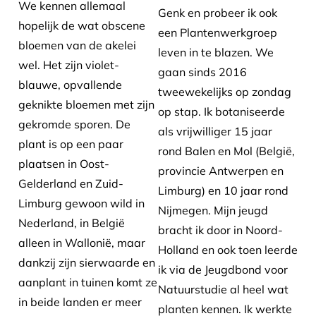
We kennen allemaal
Genk en probeer ik ook
hopelijk de wat obscene
een Plantenwerkgroep
bloemen van de akelei
leven in te blazen. We
wel. Het zijn violet-
gaan sinds 2016
blauwe, opvallende
tweewekelijks op zondag
geknikte bloemen met zijn
op stap. Ik botaniseerde
gekromde sporen. De
als vrijwilliger 15 jaar
plant is op een paar
rond Balen en Mol (België,
plaatsen in Oost-
provincie Antwerpen en
Gelderland en Zuid-
Limburg) en 10 jaar rond
Limburg gewoon wild in
Nijmegen. Mijn jeugd
Nederland, in België
bracht ik door in Noord-
alleen in Wallonië, maar
Holland en ook toen leerde
dankzij zijn sierwaarde en
ik via de Jeugdbond voor
aanplant in tuinen komt ze
Natuurstudie al heel wat
in beide landen er meer
planten kennen. Ik werkte