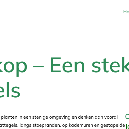
H
op – Een steke
els
O
r planten in een stenige omgeving en denken dan vooral
J
raattegels, langs stoepranden, op kademuren en gestapelde