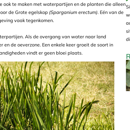
e ook te maken met waterpartijen en de planten die alleen
S
voor de Grote egelskop
(Sparganium erectum)
. Eén van de
w
mgeving vaak tegenkomen.
a
s
erpartijen. Als de overgang van water naar land
d
er en de oeverzone. Een enkele keer groeit de soort in
ndigheden vindt er geen bloei plaats.
R