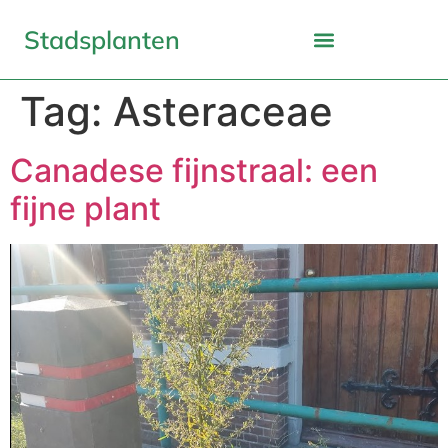
Stadsplanten
Tag:
Asteraceae
Canadese fijnstraal: een
fijne plant