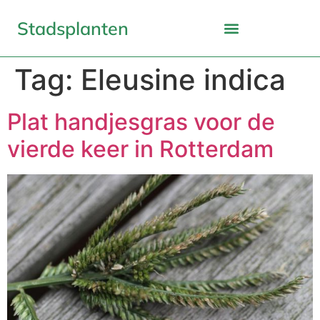
Stadsplanten
Tag:
Eleusine indica
Plat handjesgras voor de
vierde keer in Rotterdam