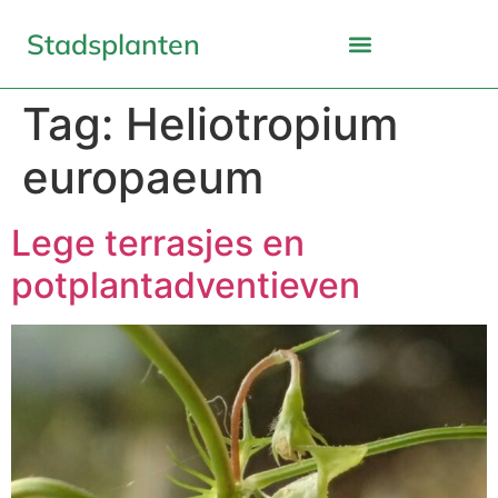
Stadsplanten
Tag:
Heliotropium
europaeum
Lege terrasjes en
potplantadventieven