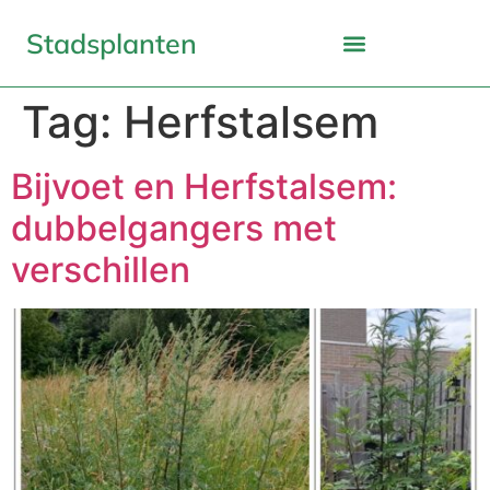
Stadsplanten
Tag:
Herfstalsem
Bijvoet en Herfstalsem:
dubbelgangers met
verschillen