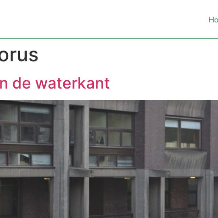
H
corus
n de waterkant