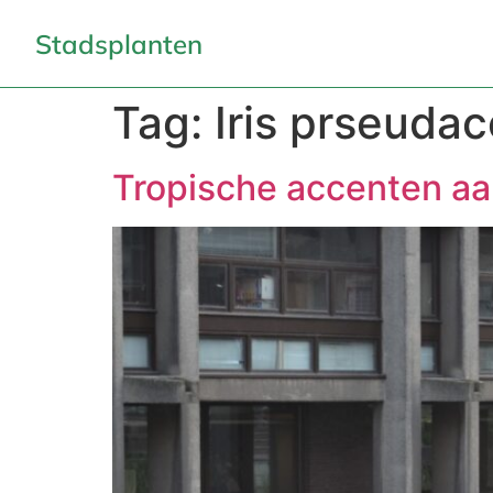
Stadsplanten
Tag:
Iris prseuda
Tropische accenten aa