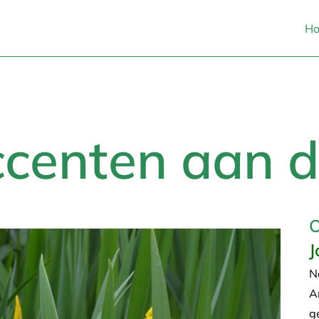
H
ccenten aan 
O
J
N
A
g