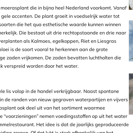
 moerasplant die in bijna heel Nederland voorkomt. Vanaf
ele accenten. De plant groeit in voedselrijk water tot
nsoorten die het qua esthetische waarde kunnen winnen
rkelijk. Die bestaat uit drie rechtopstaande en drie naar
rplanten als Kalmoes, egelkoppen, Riet en Liesgras
bloei is de soort vooral te herkennen aan de grote
ge zaden vrijkomen. De zaden bevatten luchtholten die
ijk verspreid worden door het water.
le lis volop in de handel verkrijgbaar. Naast spontane
 in de randen van nieuw gegraven waterpartijen en vijvers
rasplant ook deel uit van het sortiment waarmee
ze “voorzieningen” nemen voedingsstoffen op uit het water
mmelrestaurant. Het idee is dat de jaarlijks geproduceerde
ing zorgen. Of dat lukt is sterk afhankelijk van het