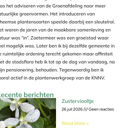
as het adviseren van de Groenafdeling naar meer
atuurlijke groenvormen. Het introduceren van
nheemse plantensoorten speelde daarbij een sleutelrol.
et waren de jaren van de maakbare samenleving en
atuur was “in”. Zoetermeer was een groeistad waar
eel mogelijk was. Later ben ik bij dezelfde gemeente in
e ruimtelijke ordening terecht gekomen maar affiniteit
et de stadsflora heb ik tot op de dag van vandaag, na
ijn pensionering, behouden. Tegenwoordig ben ik
ooral actief in de plantenwerkgroep van de KNNV.
ecente berichten
Zusterviooltje
26 juli 2026
Geen reacties
Read More »