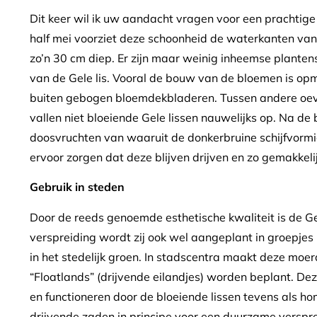
Dit keer wil ik uw aandacht vragen voor een prachtige
half mei voorziet deze schoonheid de waterkanten van g
zo’n 30 cm diep. Er zijn maar weinig inheemse plante
van de Gele lis. Vooral de bouw van de bloemen is opme
buiten gebogen bloemdekbladeren. Tussen andere oeve
vallen niet bloeiende Gele lissen nauwelijks op. Na de 
doosvruchten van waaruit de donkerbruine schijfvormi
ervoor zorgen dat deze blijven drijven en zo gemakkel
Gebruik in steden
Door de reeds genoemde esthetische kwaliteit is de Ge
verspreiding wordt zij ook wel aangeplant in groepjes
in het stedelijk groen. In stadscentra maakt deze moe
“Floatlands” (drijvende eilandjes) worden beplant. De
en functioneren door de bloeiende lissen tevens als ho
drijvende zaden in principe voor een duurzame verspreid