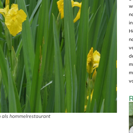
w
n
i
H
n
v
d
m
m
v
R
en als hommelrestaurant