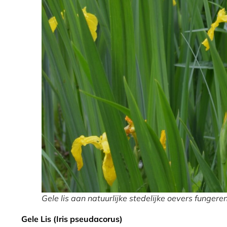
Gele lis aan natuurlijke stedelijke oevers funger
Gele Lis (Iris pseudacorus)