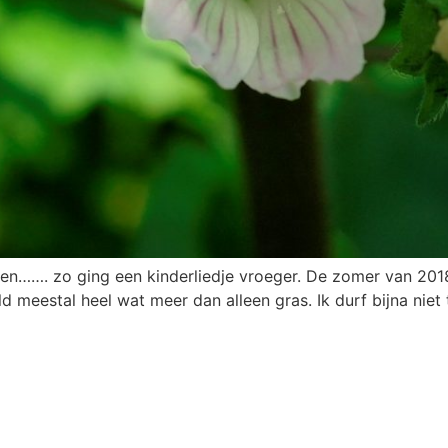
ten……. zo ging een kinderliedje vroeger. De zomer van 2018
ld meestal heel wat meer dan alleen gras. Ik durf bijna niet 