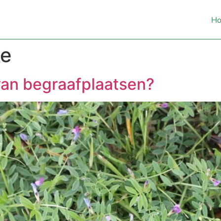
H
ke
an begraafplaatsen?