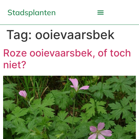
Stadsplanten
Tag:
ooievaarsbek
Roze ooievaarsbek, of toch
niet?