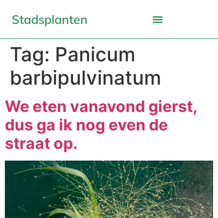
Stadsplanten
Tag:
Panicum
barbipulvinatum
We eten vanavond gierst,
dus ga ik nog even de
straat op.